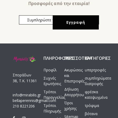
Προσφορές από την εταιρία!
ΠΛΗΡΟΦΟΡΙΕΣ
ΠΕΡΙΣΣΟΤΕΡΑ
ΚΑΤΗΓΟΡΙΕΣ
Προφίλ
Ακυρώσεις
υπερτροφές
Σποράδων
και
Συχνές
συμπληρώματα
38, Τ.Κ. 11361
Επιστροφές
Ερωτήσεις
διατροφής
Δήλωση
Τρόποι
φρέσκα
Απορρήτου
info@mirabilis.gr
Παραγγελίας
κατεψυγμένα
bellaperennis@gmail.com
Όροι
Τρόποι
τρόφιμα
210 8221206
χρήσης
Πληρωμής
βότανα
Sitemap