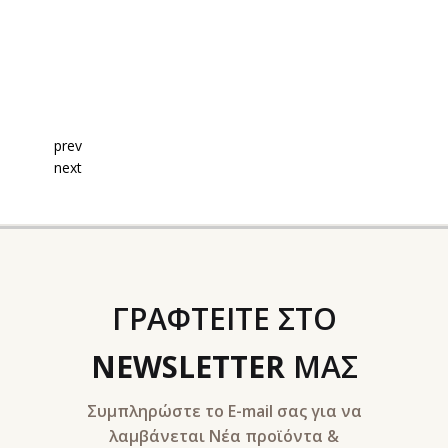
β μπιζέλι
λε σπιρουλίνα
τζακ - Konjak
prev
next
con
φάλα-Triphala
μελίνη-Bromelain
γωνέλλα-Fenugreek
ΓΡΑΦΤΕΙΤΕ ΣΤΟ
cinia
NEWSLETTER
ΜΑΣ
βερίνη-Βerberine
Συμπληρώστε το E-mail σας για να
ajit
λαμβάνεται Νέα προϊόντα &