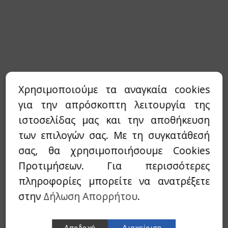
ϊδουράγκαθο
ντζάρι
νιτάρια
νόστεμμα - Gynostemma
Χρησιμοποιούμε τα αναγκαία cookies
em
για την απρόσκοπτη λειτουργία της
ιστοσελίδας μας και την αποθήκευση
ιο Τριαντάφυλλο / Rose hip
των επιλογών σας. Με τη συγκατάθεσή
λιθος / Zeolite
σας, θα χρησιμοποιήσουμε Cookies
Προτιμήσεων. Για περισσότερες
νι
πληροφορίες μπορείτε να ανατρέξετε
ανάκι
στην
Δήλωση Απορρήτου
.
quite
p
Αποδοχή
Διαχείριση