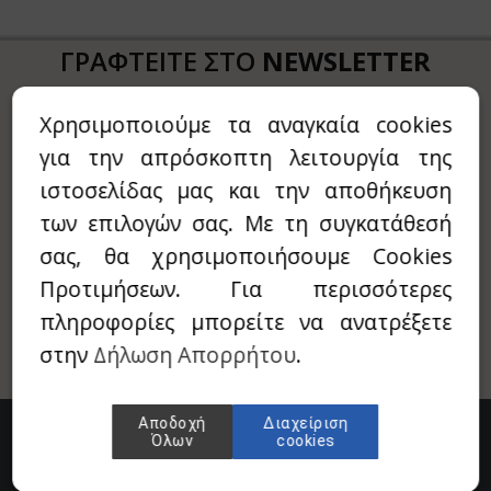
ι
ιχόπτωση
ΓΡΑΦΤΕΙΤΕ ΣΤΟ
NEWSLETTER
αρόχορτο - Wheatgrass
υκτά
ΜΑΣ
ύμα - Suma
EGANO4LIFE
Χρησιμοποιούμε τα αναγκαία cookies
Συμπληρώστε το E-mail σας για να
για την απρόσκοπτη λειτουργία της
ρουλίνα - Spiroulina
roVeda
λαμβάνεται Νέα προϊόντα & Προσφορές
ιστοσελίδας μας και την αποθήκευση
από την εταιρία!
νσενγκ - Ginseng
anic Art
των επιλογών σας. Με τη συγκατάθεσή
βόλι - Tribulus
is
σας, θα χρησιμοποιήσουμε Cookies
Προτιμήσεων. Για περισσότερες
α - Chia
ΟΚΡΑΤΕΙΑ ΔΙΑΒΙΩΣΗ
πληροφορίες μπορείτε να ανατρέξετε
Τι - Fo-Ti / He Shou Wu
AN
στην
Δήλωση Απορρήτου
.
ρέλα - Chlorella
ANSON
Αποδοχή
Διαχείριση
σά μούρα - Golden berries (physalis)
ONAT
Όλων
cookies
λλιουμ