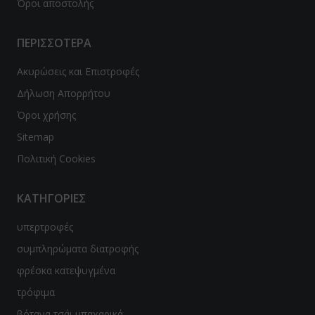
Όροι αποστολής
β μπιζέλι
ΠΕΡΙΣΣΟΤΕΡΑ
λε σπιρουλίνα
Ακυρώσεις και Επιστροφές
τζακ - Konjak
Δήλωση Απορρήτου
Όροι χρήσης
con
Sitemap
φάλα-Triphala
Πολιτική Cookies
μελίνη-Bromelain
ΚΑΤΗΓΟΡΙΕΣ
γωνέλλα-Fenugreek
υπερτροφές
cinia
συμπληρώματα διατροφής
βερίνη-Βerberine
φρέσκα κατεψυγμένα
τρόφιμα
ajit
βότανα τσάι μπαχαρικά