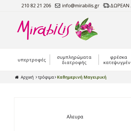
210 82 21 206
info@mirabilis.gr
ΔΩΡΕΑΝ Α
συμπληρώματα
φρέσκα
υπερτροφές
διατροφής
κατεψυγμέν
Αρχική
τρόφιμα
Καθημερινή Μαγειρική
Αλευρα